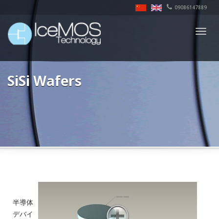
09086147889
Togg
navig
SiSi Wafers
半導体
デバイ