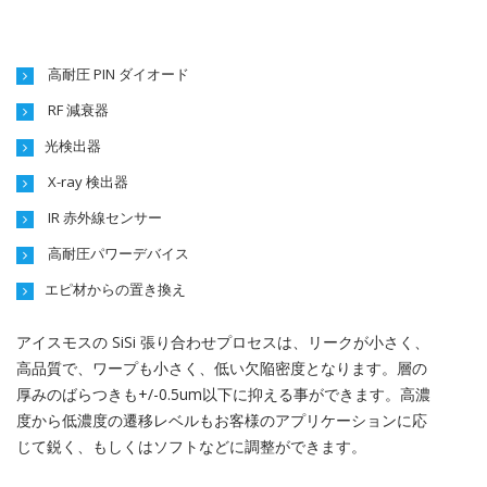
高耐圧 PIN ダイオード
RF 減衰器
光検出器
X-ray 検出器
IR 赤外線センサー
高耐圧パワーデバイス
エピ材からの置き換え
アイスモスの SiSi 張り合わせプロセスは、リークが小さく、
高品質で、ワープも小さく、低い欠陥密度となります。層の
厚みのばらつきも+/-0.5um以下に抑える事ができます。高濃
度から低濃度の遷移レベルもお客様のアプリケーションに応
じて鋭く、もしくはソフトなどに調整ができます。