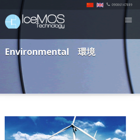
09086147889
Togg
navig
Environmental 環境