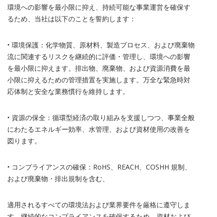
環境への影響を最小限に抑え、持続可能な事業運営を確保す
るため、当社は以下のことを誓約します：
• 環境保護：化学物質、原材料、製造プロセス、および廃棄物
流に関連するリスクを継続的に評価・管理し、環境への影響
を最小限に抑えます。排出物、廃棄物、および資源消費を最
小限に抑えるための管理措置を実施します。万全な緊急時対
応体制と安全な業務慣行を維持します。
• 資源の保全：循環型経済の取り組みを支援しつつ、事業全般
にわたるエネルギー効率、水管理、および資材使用の改善を
図ります。
• コンプライアンスの確保：
RoHS
、
REACH
、
COSHH
規制、
および廃棄物・排出規制を含む、
適用されるすべての環境法および業界要件を厳格に遵守しま
す。継続的なコンプライアンスを確保するため、資材および